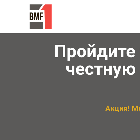
Пройдите 
честную
Акция! М